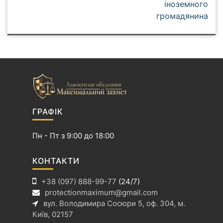
іноземного
г
громадянина
а
ц
і
я
з
а
п
и
ГРАФІК
с
і
Пн - Пт з 9:00 до 18:00
в
КОНТАКТИ
+38 (097) 888-99-77
(24/7)
protectionmaximum@gmail.com
вул. Володимира Сосюри 5, оф. 304, м.
Київ, 02157