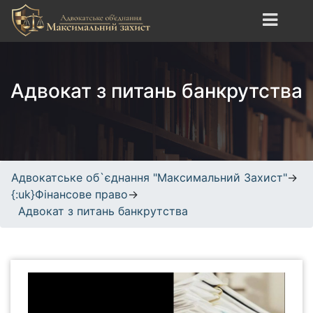
S
k
i
Адвокатське об`єднання
сайт про юридичні
p
"Максимальний Захист"
послуги, адвокатські
t
Адвокат з питань банкрутства
послуги, кримінальне,
o
трудове, спортивне право.
c
o
n
t
e
Адвокатське об`єднання "Максимальний Захист"
→
n
{:uk}Фінансове право
→
t
Адвокат з питань банкрутства