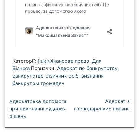
Категорії:
{:uk}Фінансове право
,
Для
Бізнесу
Позначки:
Адвокат по банкрутству
,
банкрутство фізичних осіб
,
визнання
банкрутом громадян
Н
Адвокатська допомога
Адвокат з
а
при виконанні судових
господарських питань
рішень
в
і
г