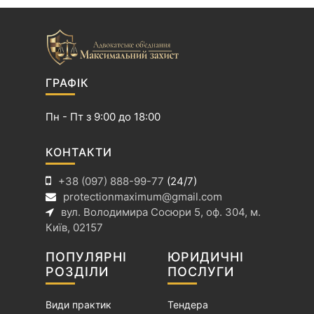
а
ц
і
я
з
ГРАФІК
а
п
Пн - Пт з 9:00 до 18:00
и
с
КОНТАКТИ
і
+38 (097) 888-99-77
(24/7)
в
protectionmaximum@gmail.com
вул. Володимира Сосюри 5, оф. 304, м.
Київ, 02157
ПОПУЛЯРНІ
ЮРИДИЧНІ
РОЗДІЛИ
ПОСЛУГИ
Види практик
Тендера