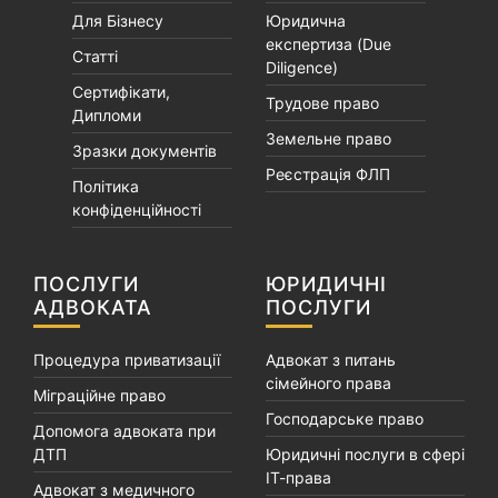
Для Бізнесу
Юридична
експертиза (Due
Статті
Diligence)
Сертифікати,
Трудове право
Дипломи
Земельне право
Зразки документів
Реєстрація ФЛП
Політика
конфіденційності
ПОСЛУГИ
ЮРИДИЧНІ
АДВОКАТА
ПОСЛУГИ
Процедура приватизації
Адвокат з питань
сімейного права
Міграційне право
Господарське право
Допомога адвоката при
ДТП
Юридичні послуги в сфері
ІТ-права
Адвокат з медичного