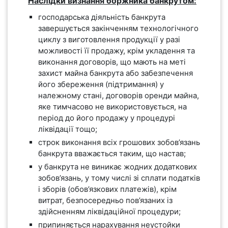
Наслідки визнання боржника банкрутом:
господарська діяльність банкрута
завершується закінченням технологічного
циклу з виготовлення продукції у разі
можливості її продажу, крім укладення та
виконання договорів, що мають на меті
захист майна банкрута або забезпечення
його збереження (підтримання) у
належному стані, договорів оренди майна,
яке тимчасово не використовується, на
період до його продажу у процедурі
ліквідації тощо;
строк виконання всіх грошових зобов’язань
банкрута вважається таким, що настав;
у банкрута не виникає жодних додаткових
зобов’язань, у тому числі зі сплати податків
і зборів (обов’язкових платежів), крім
витрат, безпосередньо пов’язаних із
здійсненням ліквідаційної процедури;
припиняється нарахування неустойки