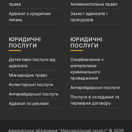
права
Антимонопольне право
Адвокат з кредитних
Захист адвокатів і
питань
прокурорів
ЮРИДИЧНІ
ЮРИДИЧНІ
ПОСЛУГИ
ПОСЛУГИ
Детективні послуги від
Ознайомлення з
адвоката
матеріалами
кримінального
Міжнародне право
провадження
Колекторські послуги
Антирейдерські послуги
Антирейдерські послуги
Послуги зі складання та
перевірки договору
Адвокат по рекламі
Адвокатське об'єднання
"Максимальний захист"
© 2026