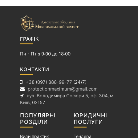
ц
і
я
з
а
ГРАФІК
п
и
Пн - Пт з 9:00 до 18:00
с
і
КОНТАКТИ
в
+38 (097) 888-99-77
(24/7)
protectionmaximum@gmail.com
вул. Володимира Сосюри 5, оф. 304, м.
Київ, 02157
ПОПУЛЯРНІ
ЮРИДИЧНІ
РОЗДІЛИ
ПОСЛУГИ
Види практик
Тендера