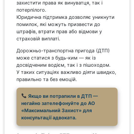
захистити права як винуватця, так і
потерпілого.
Юридична підтримка дозволяє уникнути
помилок, які можуть призвести до
штрафів, втрати прав або відмови у
страховій виплаті.
Дорожньо-транспортна пригода (ДТП)
може статися з будь-ким — як із
досвідченим водієм, так і з пішоходом.
У таких ситуаціях важливо діяти швидко,
правильно та без емоцій.
Якщо ви потрапили в ДТП —
негайно зателефонуйте до АО
«Максимальний Захист» для
консультації адвоката.