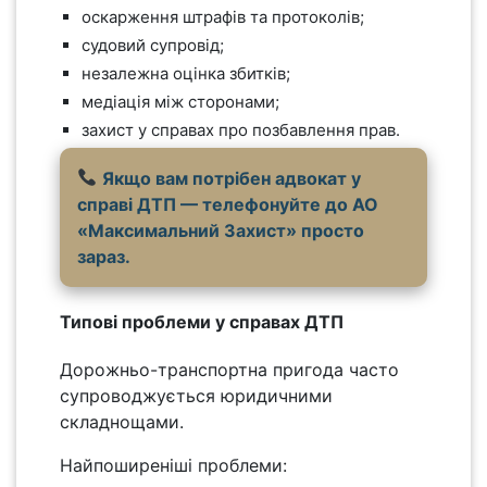
оскарження штрафів та протоколів;
судовий супровід;
незалежна оцінка збитків;
медіація між сторонами;
захист у справах про позбавлення прав.
Якщо вам потрібен адвокат у
справі ДТП — телефонуйте до АО
«Максимальний Захист» просто
зараз.
Типові проблеми у справах ДТП
Дорожньо-транспортна пригода часто
супроводжується юридичними
складнощами.
Найпоширеніші проблеми: