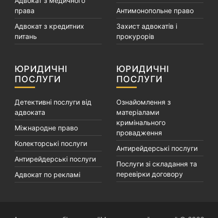
Адвокат з медичного
права
Антимонопольне право
Адвокат з кредитних
Захист адвокатів і
питань
прокурорів
ЮРИДИЧНІ
ЮРИДИЧНІ
ПОСЛУГИ
ПОСЛУГИ
Детективні послуги від
Ознайомлення з
адвоката
матеріалами
кримінального
Міжнародне право
провадження
Колекторські послуги
Антирейдерські послуги
Антирейдерські послуги
Послуги зі складання та
перевірки договору
Адвокат по рекламі