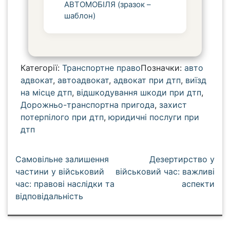
АВТОМОБІЛЯ (зразок –
шаблон)
Категорії:
Транспортне право
Позначки:
авто
адвокат
,
автоадвокат
,
адвокат при дтп
,
виїзд
на місце дтп
,
відшкодування шкоди при дтп
,
Дорожньо-транспортна пригода
,
захист
потерпілого при дтп
,
юридичні послуги при
дтп
Н
Самовільне залишення
Дезертирство у
а
частини у військовий
військовий час: важливі
час: правові наслідки та
аспекти
в
відповідальність
і
г
а