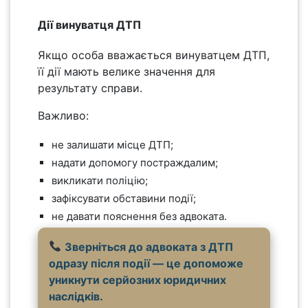
Дії винуватця ДТП
Якщо особа вважається винуватцем ДТП,
її дії мають велике значення для
результату справи.
Важливо:
не залишати місце ДТП;
надати допомогу постраждалим;
викликати поліцію;
зафіксувати обставини події;
не давати пояснення без адвоката.
Зверніться до адвоката з ДТП
одразу після події — це допоможе
уникнути серйозних юридичних
наслідків.