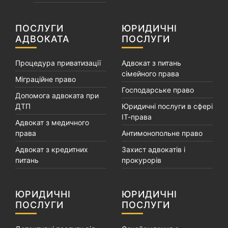
ПОСЛУГИ
ЮРИДИЧНІ
АДВОКАТА
ПОСЛУГИ
Процедура приватизації
Адвокат з питань
сімейного права
Міграційне право
Господарське право
Допомога адвоката при
ДТП
Юридичні послуги в сфері
ІТ-права
Адвокат з медичного
права
Антимонопольне право
Адвокат з кредитних
Захист адвокатів і
питань
прокурорів
ЮРИДИЧНІ
ЮРИДИЧНІ
ПОСЛУГИ
ПОСЛУГИ