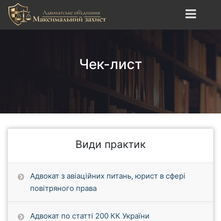
S
k
i
Адвокатське об`єднання
сайт про юридичні
p
"Максимальний Захист"
послуги, адвокатські
t
Чек-лист
послуги, кримінальне,
o
трудове, спортивне право.
c
o
n
t
e
n
Види практик
t
Адвокат з авіаційних питань, юрист в сфері
повітряного права
Адвокат по статті 200 КК України