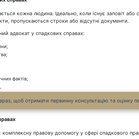
ється кожна людина. Ідеально, коли існує заповіт або 
кти, пропускаються строки або відсутні документи.
дний адвокат у спадкових справах:
ини;
тва;
чних фактів;
.
раз, щоб отримати первинну консультацію та оцінку п
правах
 комплексну правову допомогу у сфері спадкового пра