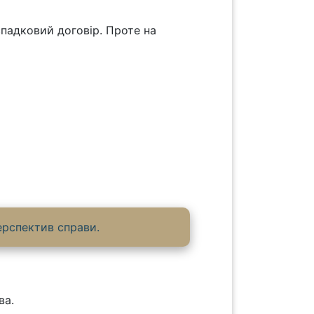
спадковий договір. Проте на
ерспектив справи.
ва.