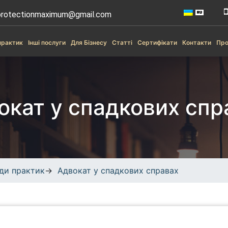
rotectionmaximum@gmail.com
практик
Інші послуги
Для Бізнесу
Статті
Сертифікати
Контакти
Про
окат у спадкових спр
ди практик
→
Адвокат у спадкових справах