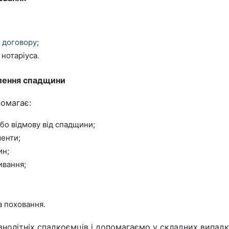
о договору
;
нотаріуса.
млення спадщини
омагає:
або відмову від спадщини;
енти;
ин;
ивання;
а поховання.
олітніх спадкоємців і допомагаємо у складних випадка