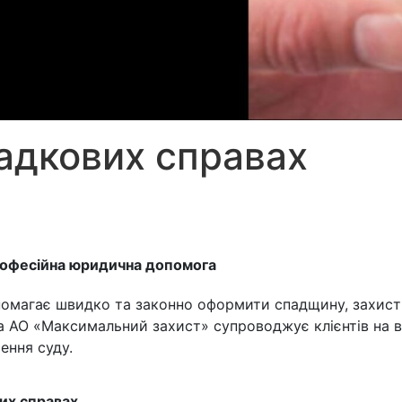
адкових справах
рофесійна юридична допомога
помагає швидко та законно оформити спадщину, захисти
а АО «Максимальний захист» супроводжує клієнтів на в
ення суду.
их справах