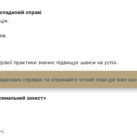
спадковій справі
ція.
ів.
дової практики значно підвищує шанси на успіх.
адкових справах та отримайте чіткий план дій вже сьо
симальний захист»
»;