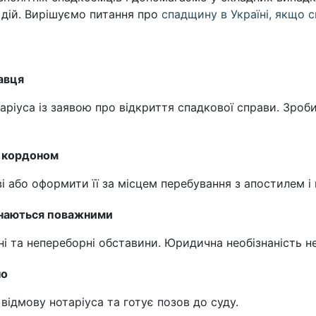
 дій. Вирішуємо питання про
спадщину в Україні, якщо 
авця
ріуса із заявою про відкриття спадкової справи. Зроби
 кордоном
і або оформити її за місцем перебування з апостилем і
знаються поважними
 та непереборні обставини. Юридична необізнаність н
но
ідмову нотаріуса та готує позов до суду.