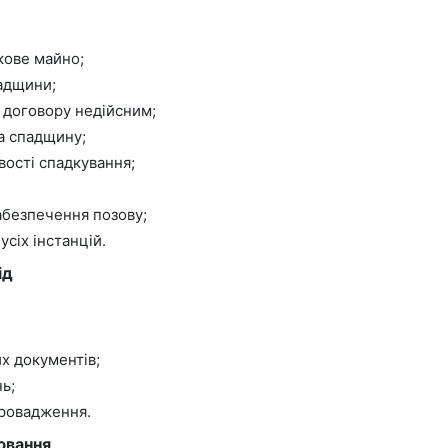
кове майно;
адщини;
 договору недійсним;
а спадщину;
вості спадкування;
абезпечення позову;
усіх інстанцій.
ід
их документів;
ь;
провадження.
ювання