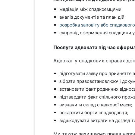
медіація між спадкоємцями;
аналіз документів та план дій;
розробка заповіту або спадковог
супровід оформлення спадщини у 
Послуги адвоката під час офор
Адвокат у спадкових справах доп
підготувати заяву про прийняття 
зібрати правовстановлюючі докум
встановити факт родинних віднос
підтвердити факт спільного прож
визначити склад спадкової маси;
оскаржити борги спадкодавця;
відшкодувати витрати на догляд т
Ми також захищаємо права неповн