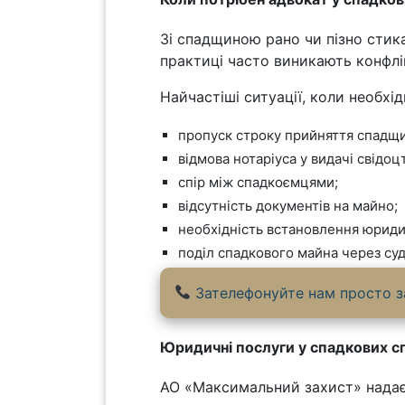
Зі спадщиною рано чи пізно стика
практиці часто виникають конфлі
Найчастіші ситуації, коли необхі
пропуск строку прийняття спадщ
відмова нотаріуса у видачі свідоц
спір між спадкоємцями;
відсутність документів на майно;
необхідність встановлення юриди
поділ спадкового майна через суд
Зателефонуйте нам просто за
Юридичні послуги у спадкових с
АО «Максимальний захист» надає