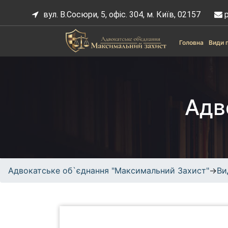
S
вул. В.Сосюри, 5, офіс. 304, м. Київ, 02157
p
k
i
p
Головна
Види 
t
o
Адвокатськ
сайт про
c
е
юридичні
o
об`єднання
послуги,
Адв
n
"Максималь
адвокатські
t
ний Захист"
послуги,
e
кримінальн
n
е, трудове,
t
спортивне
право.
Адвокатське об`єднання "Максимальний Захист"
→
Ви