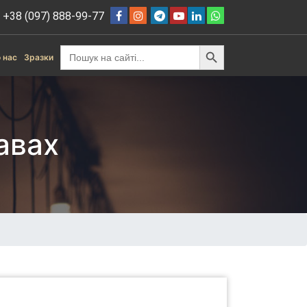
+38 (097) 888-99-77
Search Button
Search
 нас
Зразки
for:
авах