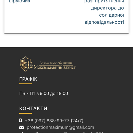
а
віруючих
разі притягнення
директора до
в
солідарної
і
відповідальності
г
а
ц
і
я
з
а
п
ГРАФІК
и
с
Пн - Пт з 9:00 до 18:00
і
в
КОНТАКТИ
+38 (097) 888-99-77
(24/7)
protectionmaximum@gmail.com