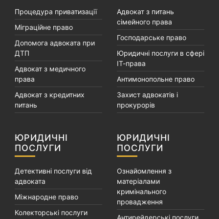
Процедура приватизації
Адвокат з питань
сімейного права
Міграційне право
Господарське право
Допомога адвоката при
ДТП
Юридичні послуги в сфері
ІТ-права
Адвокат з медичного
права
Антимонопольне право
Адвокат з кредитних
Захист адвокатів і
питань
прокурорів
ЮРИДИЧНІ
ЮРИДИЧНІ
ПОСЛУГИ
ПОСЛУГИ
Детективні послуги від
Ознайомлення з
адвоката
матеріалами
кримінального
Міжнародне право
провадження
Колекторські послуги
Антирейдерські послуги