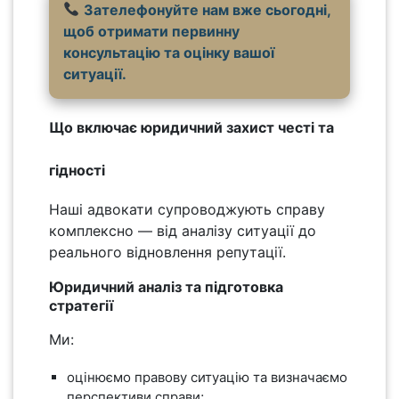
Зателефонуйте нам вже сьогодні,
щоб отримати первинну
консультацію та оцінку вашої
ситуації.
Що включає юридичний захист честі та
гідності
Наші адвокати супроводжують справу
комплексно — від аналізу ситуації до
реального відновлення репутації.
Юридичний аналіз та підготовка
стратегії
Ми:
оцінюємо правову ситуацію та визначаємо
перспективи справи;