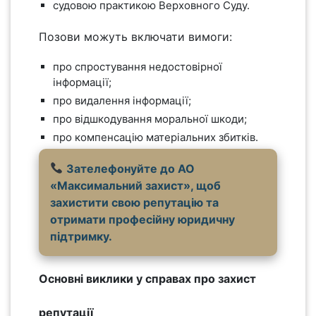
судовою практикою Верховного Суду.
Позови можуть включати вимоги:
про спростування недостовірної
інформації;
про видалення інформації;
про відшкодування моральної шкоди;
про компенсацію матеріальних збитків.
Зателефонуйте до АО
«Максимальний захист», щоб
захистити свою репутацію та
отримати професійну юридичну
підтримку.
Основні виклики у справах про захист
репутації