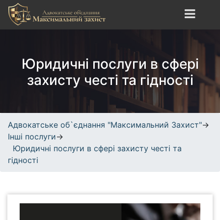
S
k
i
Адвокатське об`єднання
сайт про юридичні
p
"Максимальний Захист"
послуги, адвокатські
t
Юридичні послуги в сфері
послуги, кримінальне,
o
трудове, спортивне право.
c
захисту честі та гідності
o
n
t
e
Адвокатське об`єднання "Максимальний Захист"
→
n
Інші послуги
→
t
Юридичні послуги в сфері захисту честі та
гідності