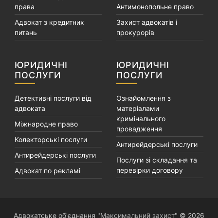
права
Антимонопольне право
Адвокат з кредитних
Захист адвокатів і
питань
прокурорів
ЮРИДИЧНІ
ЮРИДИЧНІ
ПОСЛУГИ
ПОСЛУГИ
Детективні послуги від
Ознайомлення з
адвоката
матеріалами
кримінального
Міжнародне право
провадження
Колекторські послуги
Антирейдерські послуги
Антирейдерські послуги
Послуги зі складання та
перевірки договору
Адвокат по рекламі
Адвокатське об'єднання
"Максимальний захист"
© 2026