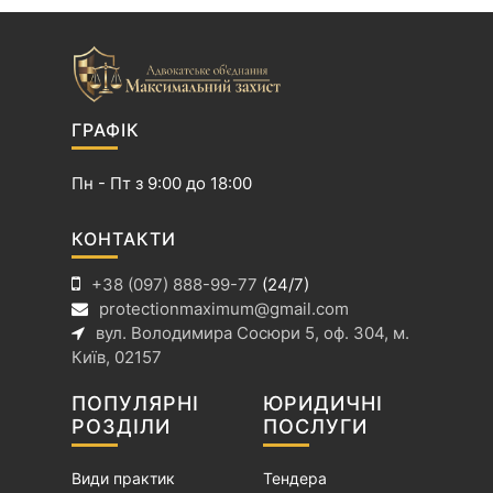
ц
і
я
з
а
ГРАФІК
п
и
Пн - Пт з 9:00 до 18:00
с
і
КОНТАКТИ
в
+38 (097) 888-99-77
(24/7)
protectionmaximum@gmail.com
вул. Володимира Сосюри 5, оф. 304, м.
Київ, 02157
ПОПУЛЯРНІ
ЮРИДИЧНІ
РОЗДІЛИ
ПОСЛУГИ
Види практик
Тендера