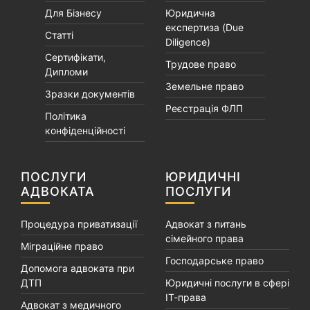
Для Бізнесу
Юридична
експертиза (Due
Статті
Diligence)
Сертифікати,
Трудове право
Дипломи
Земельне право
Зразки документів
Реєстрація ФЛП
Політика
конфіденційності
ПОСЛУГИ
ЮРИДИЧНІ
АДВОКАТА
ПОСЛУГИ
Процедура приватизації
Адвокат з питань
сімейного права
Міграційне право
Господарське право
Допомога адвоката при
ДТП
Юридичні послуги в сфері
ІТ-права
Адвокат з медичного