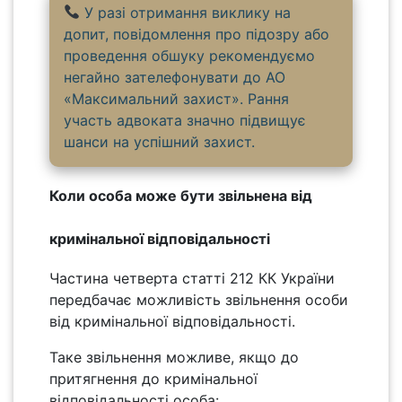
У разі отримання виклику на
допит, повідомлення про підозру або
проведення обшуку рекомендуємо
негайно зателефонувати до АО
«Максимальний захист». Рання
участь адвоката значно підвищує
шанси на успішний захист.
Коли особа може бути звільнена від
кримінальної відповідальності
Частина четверта статті 212 КК України
передбачає можливість звільнення особи
від кримінальної відповідальності.
Таке звільнення можливе, якщо до
притягнення до кримінальної
відповідальності особа: