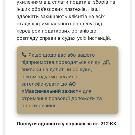
ухиленням від сплати податків, зборів та
інших обов’язкових платежів. Наші
адвокати захищають клієнтів на всіх
стадіях кримінального процесу: від
перевірок податкових органів до
розгляду справи в судах усіх інстанцій.
Якщо щодо вас або вашого
підприємства проводяться слідчі дії,
виклики на допит чи обшуки,
рекомендуємо негайно
зателефонувати до
АО
«Максимальний захист»
для
отримання правової допомоги та
оцінки ризиків.
Послуги адвоката у справах за ст. 212 КК