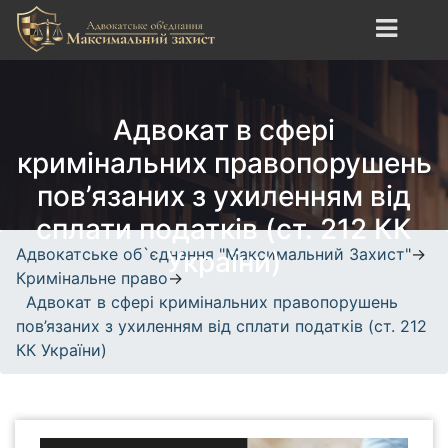
S
k
i
Адвокатське об`єднання
сайт про юридичні
p
"Максимальний Захист"
послуги, адвокатські
t
Адвокат в сфері
послуги, кримінальне,
o
трудове, спортивне право.
c
кримінальних правопорушень
o
пов’язаних з ухиленням від
n
сплати податків (ст. 212 КК
t
e
Адвокатське об`єднання "Максимальний Захист"
→
України)
n
Кримінальне право
→
t
Адвокат в сфері кримінальних правопорушень
пов’язаних з ухиленням від сплати податків (ст. 212
КК України)