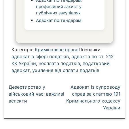
Адвокат по тендерам:
професійний захист у
публічних закупівлях
Адвокат по тендерам
Категорії:
Кримінальне право
Позначки:
адвокат в сфері податків
,
адвокта по ст. 212
КК України
,
несплата податків
,
податковий
адвокат
,
ухилення від сплати податків
Н
Дезертирство у
Адвокат із супроводу
а
військовий час: важливі
справ за статтею 191
аспекти
Кримінального кодексу
в
України
і
г
а