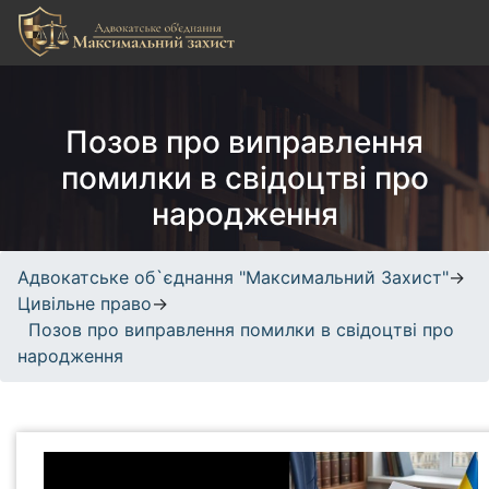
S
k
i
Адвокатське об`єднання
сайт про юридичні послуги, адвокатські
p
"Максимальний Захист"
послуги, кримінальне, трудове,
t
Позов про виправлення
спортивне право.
o
c
помилки в свідоцтві про
o
народження
n
t
e
Адвокатське об`єднання "Максимальний Захист"
→
n
Цивільне право
→
t
Позов про виправлення помилки в свідоцтві про
народження