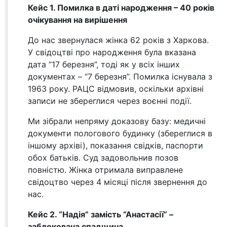
Кейс 1. Помилка в даті народження – 40 років
очікування на вирішення
До нас звернулася жінка 62 років з Харкова.
У свідоцтві про народження була вказана
дата “17 березня”, тоді як у всіх інших
документах – “7 березня”. Помилка існувала з
1963 року. РАЦС відмовив, оскільки архівні
записи не збереглися через воєнні події.
Ми зібрали непряму доказову базу: медичні
документи пологового будинку (збереглися в
іншому архіві), показання свідків, паспорти
обох батьків. Суд задовольнив позов
повністю. Жінка отримала виправлене
свідоцтво через 4 місяці після звернення до
нас.
Кейс 2. “Надія” замість “Анастасії” –
заблокована спадщина