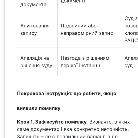
документі
документа
Суд з
Анулювання
Подвійний або
позо
запису
неправомірний запис
клоп
РАЦС
Апеляція на
Незгода з рішенням
Апел
рішення суду
першої інстанції
суд
Покрокова інструкція: що робити, якщо
виявили помилку
Крок 1. Зафіксуйте помилку.
Визначте, в яких
саме документах і яка конкретно неточність.
Запишіть – де є правильний варіант, а де