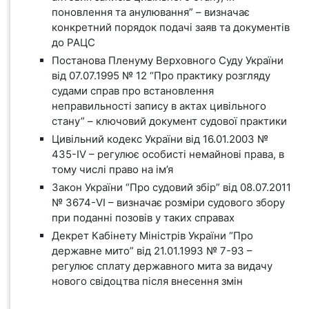
поновлення та анулювання” – визначає
конкретний порядок подачі заяв та документів
до РАЦС
Постанова Пленуму Верховного Суду України
від 07.07.1995 № 12 “Про практику розгляду
судами справ про встановлення
неправильності запису в актах цивільного
стану” – ключовий документ судової практики
Цивільний кодекс України від 16.01.2003 №
435-IV – регулює особисті немайнові права, в
тому числі право на ім’я
Закон України “Про судовий збір” від 08.07.2011
№ 3674-VI – визначає розміри судового збору
при поданні позовів у таких справах
Декрет Кабінету Міністрів України “Про
державне мито” від 21.01.1993 № 7-93 –
регулює сплату державного мита за видачу
нового свідоцтва після внесення змін