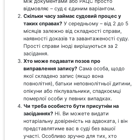
між документами або РАЦС просто
відмовляє – суд є єдиним варіантом.
Скільки часу займає судовий процес у
таких справах?
У середньому – від 2 до 5
місяців залежно від складності справи,
наявності доказів та завантаженості суду.
Прості справи іноді вирішуються за 2
засідання.
Хто може подавати позов про
виправлення запису?
Сама особа, щодо
якої складено запис (якщо вона
повнолітня), батьки неповнолітньої дитини,
опікуни або піклувальники, спадкоємці
померлої особи у певних випадках.
Чи треба особисто бути присутнім на
засіданнях?
Ні. Ви можете видати
нотаріальну довіреність на адвоката, і він
представлятиме вас в суді без вашої
участі. Особливо зручно для тих, хто