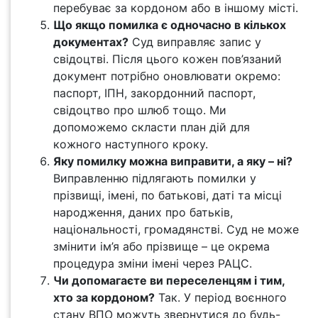
перебуває за кордоном або в іншому місті.
Що якщо помилка є одночасно в кількох
документах?
Суд виправляє запис у
свідоцтві. Після цього кожен пов’язаний
документ потрібно оновлювати окремо:
паспорт, ІПН, закордонний паспорт,
свідоцтво про шлюб тощо. Ми
допоможемо скласти план дій для
кожного наступного кроку.
Яку помилку можна виправити, а яку – ні?
Виправленню підлягають помилки у
прізвищі, імені, по батькові, даті та місці
народження, даних про батьків,
національності, громадянстві. Суд не може
змінити ім’я або прізвище – це окрема
процедура зміни імені через РАЦС.
Чи допомагаєте ви переселенцям і тим,
хто за кордоном?
Так. У період воєнного
стану ВПО можуть звернутися до будь-