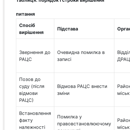
Таблиця: порядок і строки вирішення
питання
Спосіб
Підстава
Орга
вирішення
Звернення до
Очевидна помилка в
Відді
РАЦС
записі
ДРА
Позов до
суду (після
Відмова РАЦС внести
Райо
відмови
зміни
міськ
РАЦС)
Встановлення
Помилка у
факту
Райо
правовстановлюючому
належності
міськ