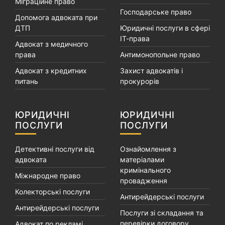
Міграційне право
Господарське право
Допомога адвоката при
ДТП
Юридичні послуги в сфері
ІТ-права
Адвокат з медичного
права
Антимонопольне право
Адвокат з кредитних
Захист адвокатів і
питань
прокурорів
ЮРИДИЧНІ
ЮРИДИЧНІ
ПОСЛУГИ
ПОСЛУГИ
Детективні послуги від
Ознайомлення з
адвоката
матеріалами
кримінального
Міжнародне право
провадження
Колекторські послуги
Антирейдерські послуги
Антирейдерські послуги
Послуги зі складання та
перевірки договору
Адвокат по рекламі