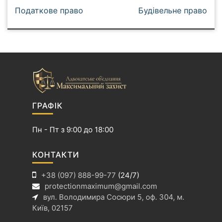
Н
Податкове право
Будівельне право
а
в
і
г
а
ц
і
ГРАФІК
я
з
Пн - Пт з 9:00 до 18:00
а
п
КОНТАКТИ
и
+38 (097) 888-99-77
(24/7)
с
protectionmaximum@gmail.com
і
вул. Володимира Сосюри 5, оф. 304, м.
в
Київ, 02157