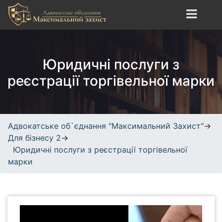
S
k
i
Адвокатське об`єднання
сайт про юридичні
p
"Максимальний Захист"
послуги, адвокатські
t
Юридичні послуги з
послуги, кримінальне,
o
трудове, спортивне право.
c
реєстрації торгівельної марки
o
n
t
e
Адвокатське об`єднання "Максимальний Захист"
→
n
Для бізнесу 2
→
t
Юридичні послуги з реєстрації торгівельної
марки