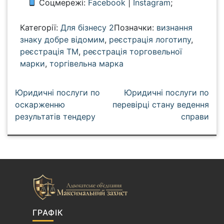
Соцмережі:
Facebook
|
Instagram
;
Категорії:
Для бізнесу 2
Позначки:
визнання
знаку добре відомим
,
реєстрація логотипу
,
реєстрація ТМ
,
реєстрація торговельної
марки
,
торгівельна марка
Н
Юридичні послуги по
Юридичні послуги по
а
оскарженню
перевірці стану ведення
результатів тендеру
справи
в
і
г
а
ц
і
я
з
ГРАФІК
а