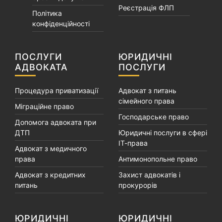
Реєстрація ФЛП
Політика
конфіденційності
ПОСЛУГИ
ЮРИДИЧНІ
АДВОКАТА
ПОСЛУГИ
Процедура приватизації
Адвокат з питань
сімейного права
Міграційне право
Господарське право
Допомога адвоката при
ДТП
Юридичні послуги в сфері
ІТ-права
Адвокат з медичного
права
Антимонопольне право
Адвокат з кредитних
Захист адвокатів і
питань
прокурорів
ЮРИДИЧНІ
ЮРИДИЧНІ