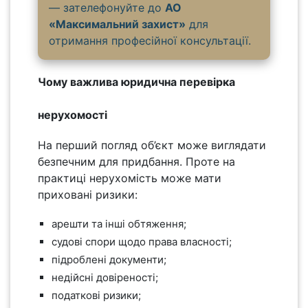
— зателефонуйте до
АО
«Максимальний захист»
для
отримання професійної консультації.
Чому важлива юридична перевірка
нерухомості
На перший погляд об’єкт може виглядати
безпечним для придбання. Проте на
практиці нерухомість може мати
приховані ризики:
арешти та інші обтяження;
судові спори щодо права власності;
підроблені документи;
недійсні довіреності;
податкові ризики;