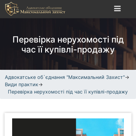
S
k
i
Адвокатське об`єднання
сайт про юридичні
p
"Максимальний Захист"
послуги, адвокатські
t
Перевірка нерухомості під
послуги, кримінальне,
o
трудове, спортивне право.
c
час її купівлі-продажу
o
n
t
e
Адвокатське об`єднання "Максимальний Захист"
→
n
Види практик
→
t
Перевірка нерухомості під час її купівлі-продажу