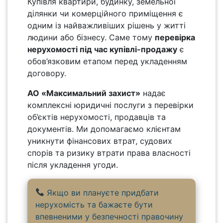
Купівля квартири, будинку, земельної
ділянки чи комерційного приміщення є
одним із найважливіших рішень у житті
людини або бізнесу. Саме тому
перевірка
нерухомості під час купівлі-продажу
є
обов’язковим етапом перед укладенням
договору.
АО «Максимальний захист»
надає
комплексні юридичні послуги з перевірки
об’єктів нерухомості, продавців та
документів. Ми допомагаємо клієнтам
уникнути фінансових втрат, судових
спорів та ризику втрати права власності
після укладення угоди.
Якщо ви плануєте придбати
нерухомість та бажаєте бути
впевненими у безпечності правочину