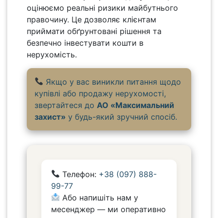
оцінюємо реальні ризики майбутнього
правочину. Це дозволяє клієнтам
приймати обґрунтовані рішення та
безпечно інвестувати кошти в
нерухомість.
Якщо у вас виникли питання щодо
купівлі або продажу нерухомості,
звертайтеся до
АО «Максимальний
захист»
у будь-який зручний спосіб.
Телефон:
+38 (097) 888-
99-77
Або напишіть нам у
месенджер — ми оперативно