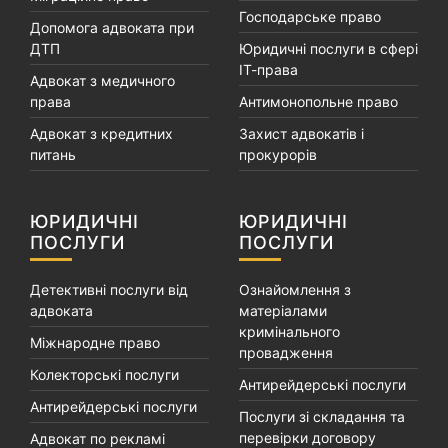
Господарське право
Допомога адвоката при
ДТП
Юридичні послуги в сфері
ІТ-права
Адвокат з медичного
права
Антимонопольне право
Адвокат з кредитних
Захист адвокатів і
питань
прокурорів
ЮРИДИЧНІ
ЮРИДИЧНІ
ПОСЛУГИ
ПОСЛУГИ
Детективні послуги від
Ознайомлення з
адвоката
матеріалами
кримінального
Міжнародне право
провадження
Колекторські послуги
Антирейдерські послуги
Антирейдерські послуги
Послуги зі складання та
перевірки договору
Адвокат по рекламі