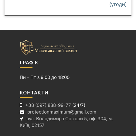
(угоди)
в
і
г
а
ц
і
я
з
ГРАФІК
а
п
Пн - Пт з 9:00 до 18:00
и
с
КОНТАКТИ
і
+38 (097) 888-99-77
(24/7)
в
protectionmaximum@gmail.com
вул. Володимира Сосюри 5, оф. 304, м.
Київ, 02157