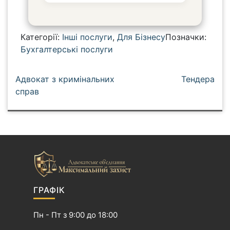
Категорії:
Інші послуги
,
Для Бізнесу
Позначки:
Бухгалтерські послуги
Н
Адвокат з кримінальних
Тендера
а
справ
в
і
г
а
ц
і
я
ГРАФІК
з
а
Пн - Пт з 9:00 до 18:00
п