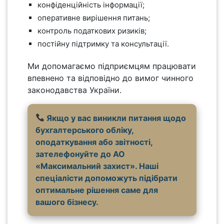
конфіденційність інформації;
оперативне вирішення питань;
контроль податкових ризиків;
постійну підтримку та консультації.
Ми допомагаємо підприємцям працювати
впевнено та відповідно до вимог чинного
законодавства України.
Якщо у вас виникли питання щодо
бухгалтерського обліку,
оподаткування або звітності,
зателефонуйте до АО
«Максимальний захист». Наші
спеціалісти допоможуть підібрати
оптимальне рішення саме для
вашого бізнесу.