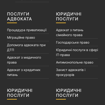
ПОСЛУГИ
ЮРИДИЧНІ
АДВОКАТА
ПОСЛУГИ
Процедура приватизації
Адвокат з питань
сімейного права
Міграційне право
Господарське право
Допомога адвоката при
ДТП
Юридичні послуги в сфері
ІТ-права
Адвокат з медичного
права
Антимонопольне право
Адвокат з кредитних
Захист адвокатів і
питань
прокурорів
ЮРИДИЧНІ
ЮРИДИЧНІ
ПОСЛУГИ
ПОСЛУГИ