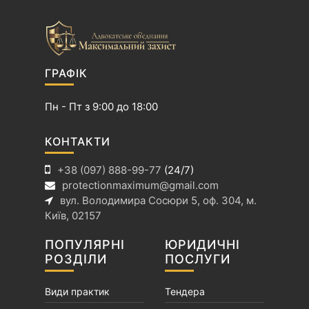
я
з
а
п
и
ГРАФІК
с
і
Пн - Пт з 9:00 до 18:00
в
КОНТАКТИ
+38 (097) 888-99-77
(24/7)
protectionmaximum@gmail.com
вул. Володимира Сосюри 5, оф. 304, м.
Київ, 02157
ПОПУЛЯРНІ
ЮРИДИЧНІ
РОЗДІЛИ
ПОСЛУГИ
Види практик
Тендера