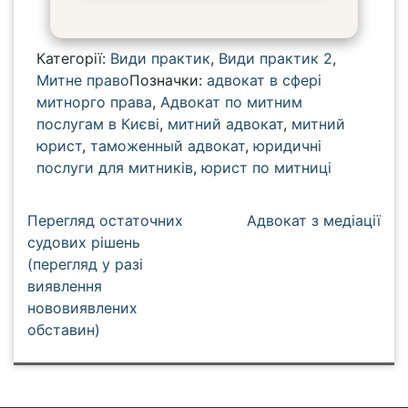
Категорії:
Види практик
,
Види практик 2
,
Митне право
Позначки:
адвокат в сфері
митнорго права
,
Адвокат по митним
послугам в Києві
,
митний адвокат
,
митний
юрист
,
таможенный адвокат
,
юридичні
послуги для митників
,
юрист по митниці
Н
Перегляд остаточних
Адвокат з медіації
а
судових рішень
(перегляд у разі
в
виявлення
і
нововиявлених
г
обставин)
а
ц
і