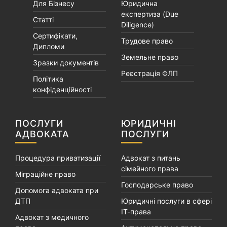
Для Бізнесу
Юридична
експертиза (Due
Статті
Diligence)
Сертифікати,
Трудове право
Дипломи
Земельне право
Зразки документів
Реєстрація ФЛП
Політика
конфіденційності
ПОСЛУГИ
ЮРИДИЧНІ
АДВОКАТА
ПОСЛУГИ
Процедура приватизації
Адвокат з питань
сімейного права
Міграційне право
Господарське право
Допомога адвоката при
ДТП
Юридичні послуги в сфері
ІТ-права
Адвокат з медичного