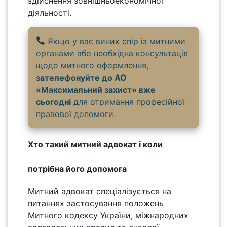
здійснення зовнішньоекономічної
діяльності.
Якщо у вас виник спір із митними
органами або необхідна консультація
щодо митного оформлення,
зателефонуйте до АО
«Максимальний захист» вже
сьогодні
для отримання професійної
правової допомоги.
Хто такий митний адвокат і коли
потрібна його допомога
Митний адвокат спеціалізується на
питаннях застосування положень
Митного кодексу України, міжнародних