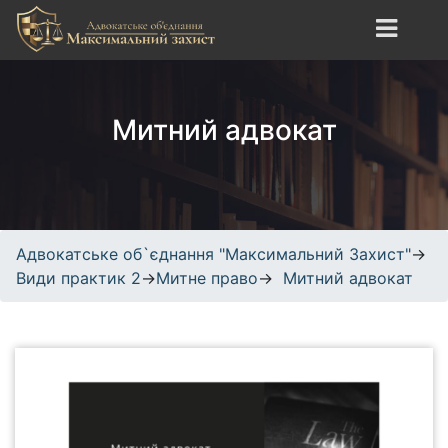
S
k
i
Адвокатське об`єднання
сайт про юридичні
p
"Максимальний Захист"
послуги, адвокатські
t
Митний адвокат
послуги, кримінальне,
o
трудове, спортивне право.
c
o
n
t
e
Адвокатське об`єднання "Максимальний Захист"
→
n
Види практик 2
→
Митне право
→
Митний адвокат
t