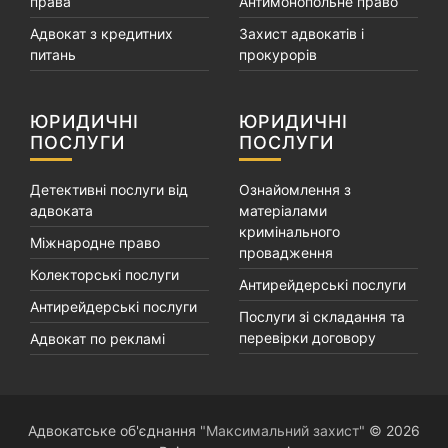
права
Антимонопольне право
Адвокат з кредитних
Захист адвокатів і
питань
прокурорів
ЮРИДИЧНІ
ЮРИДИЧНІ
ПОСЛУГИ
ПОСЛУГИ
Детективні послуги від
Ознайомлення з
адвоката
матеріалами
кримінального
Міжнародне право
провадження
Колекторські послуги
Антирейдерські послуги
Антирейдерські послуги
Послуги зі складання та
перевірки договору
Адвокат по рекламі
Адвокатське об'єднання
"Максимальний захист"
© 2026