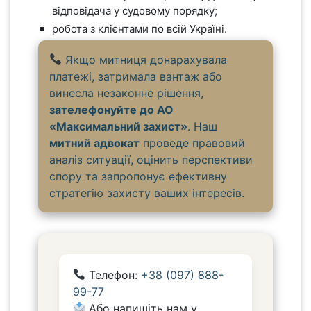
відповідача у судовому порядку;
робота з клієнтами по всій Україні.
Якщо митниця донарахувала
платежі, затримала вантаж або
винесла незаконне рішення,
зателефонуйте до АО
«Максимальний захист»
. Наш
митний адвокат
проведе правовий
аналіз ситуації, оцінить перспективи
спору та запропонує ефективну
стратегію захисту ваших інтересів.
Телефон:
+38 (097) 888-
99-77
Або напишіть нам у