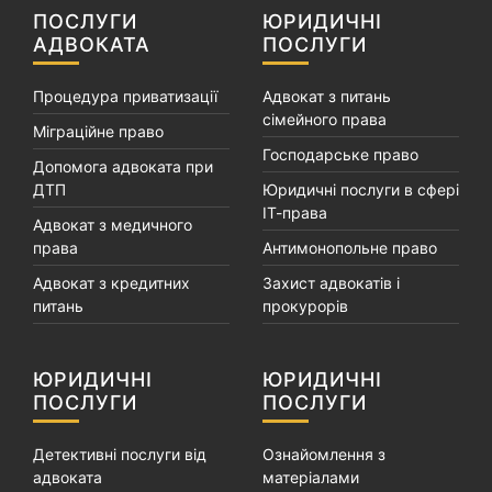
ПОСЛУГИ
ЮРИДИЧНІ
АДВОКАТА
ПОСЛУГИ
Процедура приватизації
Адвокат з питань
сімейного права
Міграційне право
Господарське право
Допомога адвоката при
ДТП
Юридичні послуги в сфері
ІТ-права
Адвокат з медичного
права
Антимонопольне право
Адвокат з кредитних
Захист адвокатів і
питань
прокурорів
ЮРИДИЧНІ
ЮРИДИЧНІ
ПОСЛУГИ
ПОСЛУГИ
Детективні послуги від
Ознайомлення з
адвоката
матеріалами