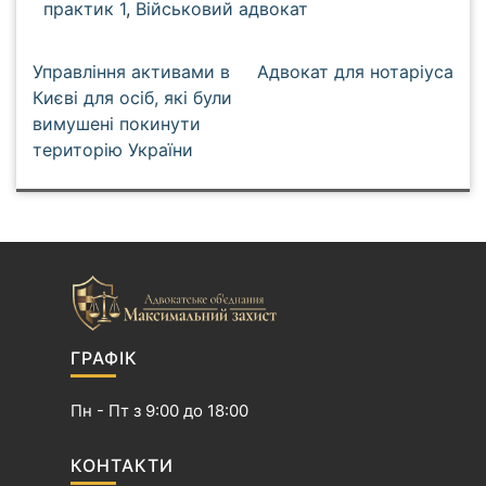
практик 1
,
Військовий адвокат
Н
Управління активами в
Адвокат для нотаріуса
а
Києві для осіб, які були
вимушені покинути
в
територію України
і
г
а
ц
і
я
з
а
ГРАФІК
п
и
Пн - Пт з 9:00 до 18:00
с
і
КОНТАКТИ