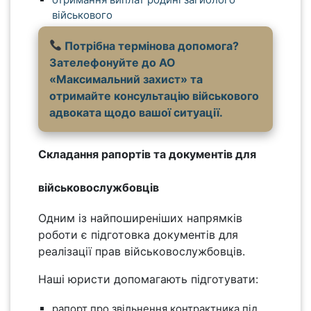
військового
Потрібна термінова допомога?
Зателефонуйте до АО
«Максимальний захист» та
отримайте консультацію військового
адвоката щодо вашої ситуації.
Складання рапортів та документів для
військовослужбовців
Одним із найпоширеніших напрямків
роботи є підготовка документів для
реалізації прав військовослужбовців.
Наші юристи допомагають підготувати:
рапорт про звільнення контрактника під