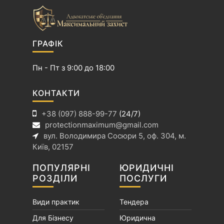
ц
і
я
з
ГРАФІК
а
п
Пн - Пт з 9:00 до 18:00
и
с
КОНТАКТИ
і
+38 (097) 888-99-77
(24/7)
в
protectionmaximum@gmail.com
вул. Володимира Сосюри 5, оф. 304, м.
Київ, 02157
ПОПУЛЯРНІ
ЮРИДИЧНІ
РОЗДІЛИ
ПОСЛУГИ
Види практик
Тендера
Для Бізнесу
Юридична