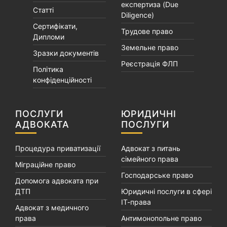
експертиза (Due
Статті
Diligence)
Сертифікати,
Трудове право
Дипломи
Земельне право
Зразки документів
Реєстрація ФЛП
Політика
конфіденційності
ПОСЛУГИ
ЮРИДИЧНІ
АДВОКАТА
ПОСЛУГИ
Процедура приватизації
Адвокат з питань
сімейного права
Міграційне право
Господарське право
Допомога адвоката при
ДТП
Юридичні послуги в сфері
ІТ-права
Адвокат з медичного
права
Антимонопольне право