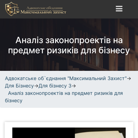
S
k
i
Адвокатське об`єднання
сайт про юридичні
p
"Максимальний Захист"
послуги, адвокатські
t
Аналіз законопроектів на
послуги, кримінальне,
o
трудове, спортивне право.
c
предмет ризиків для бізнесу
o
n
t
e
Адвокатське об`єднання "Максимальний Захист"
→
n
Для Бізнесу
→
Для бізнесу 3
→
t
Аналіз законопроектів на предмет ризиків для
бізнесу