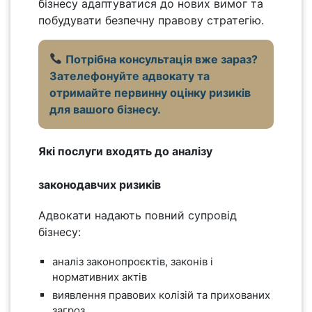
бізнесу адаптуватися до нових вимог та
побудувати безпечну правову стратегію.
Потрібна консультація вже зараз?
Зателефонуйте адвокату та
отримайте первинну оцінку ризиків
для вашого бізнесу.
Які послуги входять до аналізу
законодавчих ризиків
Адвокати надають повний супровід
бізнесу:
аналіз законопроєктів, законів і
нормативних актів
виявлення правових колізій та прихованих
загроз