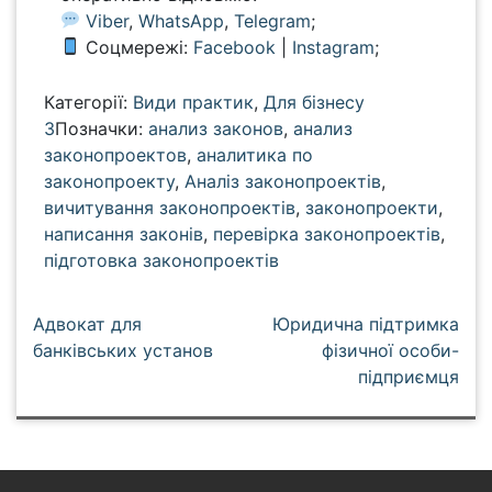
Viber
,
WhatsApp
,
Telegram
;
Соцмережі:
Facebook
|
Instagram
;
Категорії:
Види практик
,
Для бізнесу
3
Позначки:
анализ законов
,
анализ
законопроектов
,
аналитика по
законопроекту
,
Аналіз законопроектів
,
вичитування законопроектів
,
законопроекти
,
написання законів
,
перевірка законопроектів
,
підготовка законопроектів
Н
Адвокат для
Юридична підтримка
а
банківських установ
фізичної особи-
підприємця
в
і
г
а