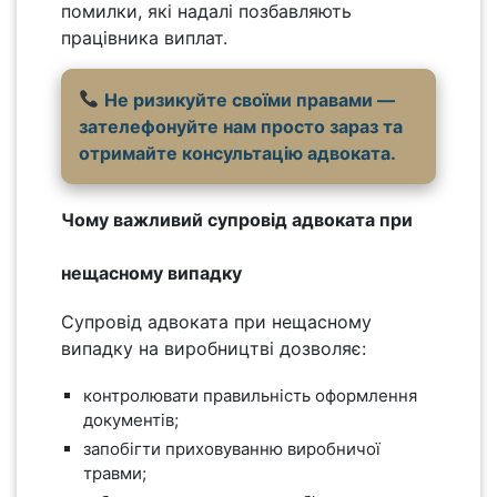
помилки, які надалі позбавляють
працівника виплат.
Не ризикуйте своїми правами —
зателефонуйте нам просто зараз та
отримайте консультацію адвоката.
Чому важливий супровід адвоката при
нещасному випадку
Супровід адвоката при нещасному
випадку на виробництві дозволяє:
контролювати правильність оформлення
документів;
запобігти приховуванню виробничої
травми;