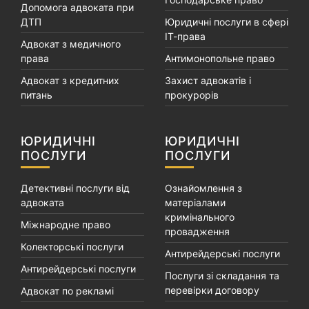
Допомога адвоката при
ДТП
Юридичні послуги в сфері
ІТ-права
Адвокат з медичного
права
Антимонопольне право
Адвокат з кредитних
Захист адвокатів і
питань
прокурорів
ЮРИДИЧНІ
ЮРИДИЧНІ
ПОСЛУГИ
ПОСЛУГИ
Детективні послуги від
Ознайомлення з
адвоката
матеріалами
кримінального
Міжнародне право
провадження
Колекторські послуги
Антирейдерські послуги
Антирейдерські послуги
Послуги зі складання та
перевірки договору
Адвокат по рекламі