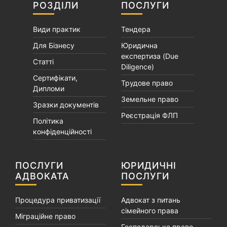
РОЗДІЛИ
ПОСЛУГИ
Види практик
Тендера
Для Бізнесу
Юридична
експертиза (Due
Статті
Diligence)
Сертифікати,
Трудове право
Дипломи
Земельне право
Зразки документів
Реєстрація ФЛП
Політика
конфіденційності
ПОСЛУГИ
ЮРИДИЧНІ
АДВОКАТА
ПОСЛУГИ
Процедура приватизації
Адвокат з питань
сімейного права
Міграційне право
Господарське право