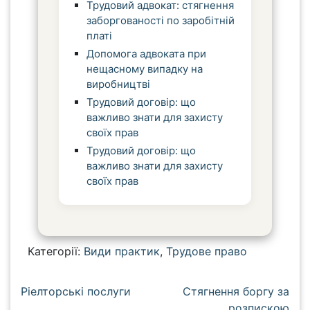
Трудовий адвокат: стягнення
заборгованості по заробітній
платі
Допомога адвоката при
нещасному випадку на
виробництві
Трудовий договір: що
важливо знати для захисту
своїх прав
Трудовий договір: що
важливо знати для захисту
своїх прав
Категорії:
Види практик
,
Трудове право
Н
Ріелторські послуги
Стягнення боргу за
а
розпискою