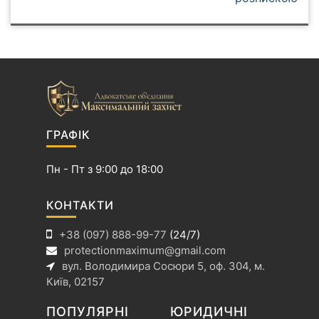
в
і
г
а
ц
і
я
ГРАФІК
з
а
Пн - Пт з 9:00 до 18:00
п
и
КОНТАКТИ
с
+38 (097) 888-99-77
(24/7)
і
protectionmaximum@gmail.com
в
вул. Володимира Сосюри 5, оф. 304, м.
Київ, 02157
ПОПУЛЯРНІ
ЮРИДИЧНІ