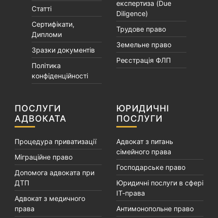
експертиза (Due
Статті
Diligence)
Сертифікати,
Трудове право
Дипломи
Земельне право
Зразки документів
Реєстрація ФЛП
Політика
конфіденційності
ПОСЛУГИ
ЮРИДИЧНІ
АДВОКАТА
ПОСЛУГИ
Процедура приватизації
Адвокат з питань
сімейного права
Міграційне право
Господарське право
Допомога адвоката при
ДТП
Юридичні послуги в сфері
ІТ-права
Адвокат з медичного
права
Антимонопольне право