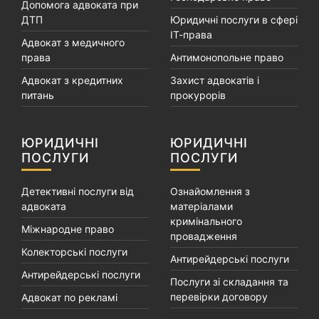
Допомога адвоката при
ДТП
Юридичні послуги в сфері
ІТ-права
Адвокат з медичного
права
Антимонопольне право
Адвокат з кредитних
Захист адвокатів і
питань
прокурорів
ЮРИДИЧНІ
ЮРИДИЧНІ
ПОСЛУГИ
ПОСЛУГИ
Детективні послуги від
Ознайомлення з
адвоката
матеріалами
кримінального
Міжнародне право
провадження
Колекторські послуги
Антирейдерські послуги
Антирейдерські послуги
Послуги зі складання та
перевірки договору
Адвокат по рекламі