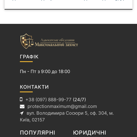
а
в
і
г
а
ц
і
ГРАФІК
я
з
Пн - Пт з 9:00 до 18:00
а
п
КОНТАКТИ
и
+38 (097) 888-99-77
(24/7)
с
protectionmaximum@gmail.com
і
вул. Володимира Сосюри 5, оф. 304, м.
в
Київ, 02157
ПОПУЛЯРНІ
ЮРИДИЧНІ