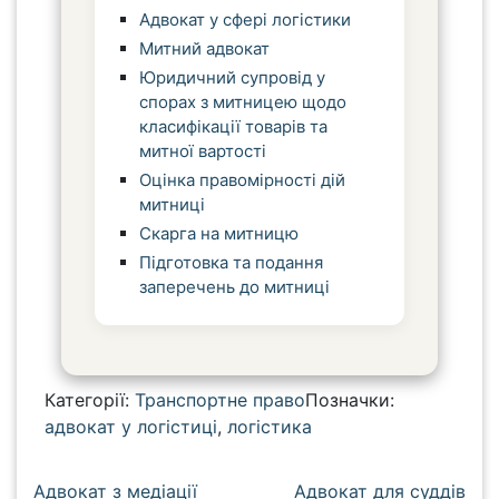
Адвокат у сфері логістики
Митний адвокат
Юридичний супровід у
спорах з митницею щодо
класифікації товарів та
митної вартості
Оцінка правомірності дій
митниці
Скарга на митницю
Підготовка та подання
заперечень до митниці
Категорії:
Транспортне право
Позначки:
адвокат у логістиці
,
логістика
Н
Адвокат з медіації
Адвокат для суддів