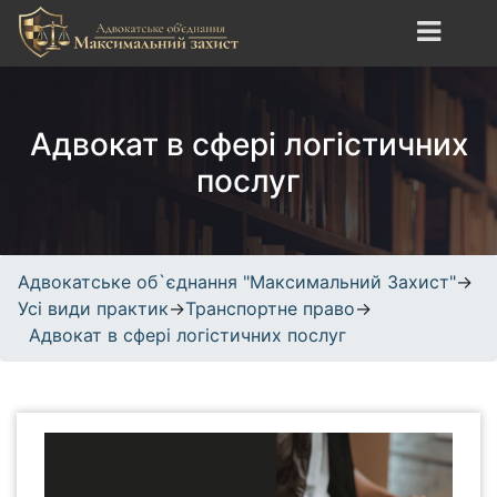
S
k
i
Адвокатське об`єднання
сайт про юридичні
p
"Максимальний Захист"
послуги, адвокатські
t
Адвокат в сфері логістичних
послуги, кримінальне,
o
трудове, спортивне право.
c
послуг
o
n
t
e
Адвокатське об`єднання "Максимальний Захист"
→
n
Усі види практик
→
Транспортне право
→
t
Адвокат в сфері логістичних послуг