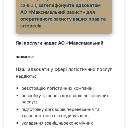
санкції,
зателефонуйте адвокатам
АО «Максимальний захист» для
оперативного захисту ваших прав та
інтересів.
Які послуги надає АО «Максимальний
захист»
Наші адвокати у сфері логістичних послуг
надають:
реєстрацію логістичних компаній;
розробку та аналіз договорів логістичних
послуг;
підготовку договорів перевезення та
транспортного експедирування;
укладення зовнішньоекономічних