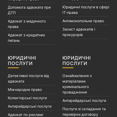
Юридичні послуги в сфері
Допомога адвоката при
ІТ-права
ДТП
Антимонопольне право
Адвокат з медичного
права
Захист адвокатів і
прокурорів
Адвокат з кредитних
питань
ЮРИДИЧНІ
ЮРИДИЧНІ
ПОСЛУГИ
ПОСЛУГИ
Детективні послуги від
Ознайомлення з
адвоката
матеріалами
кримінального
Міжнародне право
провадження
Колекторські послуги
Антирейдерські послуги
Антирейдерські послуги
Послуги зі складання та
перевірки договору
Адвокат по рекламі