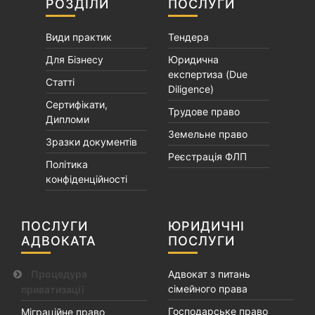
РОЗДІЛИ
ПОСЛУГИ
Види практик
Тендера
Для Бізнесу
Юридична
експертиза (Due
Статті
Diligence)
Сертифікати,
Трудове право
Дипломи
Земельне право
Зразки документів
Реєстрація ФЛП
Політика
конфіденційності
ПОСЛУГИ
ЮРИДИЧНІ
АДВОКАТА
ПОСЛУГИ
Процедура
Адвокат з питань
сімейного права
приватизації
Господарське право
Міграційне право