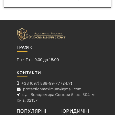
а
в
і
г
а
ц
і
ГРАФІК
я
з
Пн - Пт з 9:00 до 18:00
а
п
КОНТАКТИ
и
+38 (097) 888-99-77
(24/7)
с
protectionmaximum@gmail.com
і
вул. Володимира Сосюри 5, оф. 304, м.
в
Київ, 02157
ПОПУЛЯРНІ
ЮРИДИЧНІ