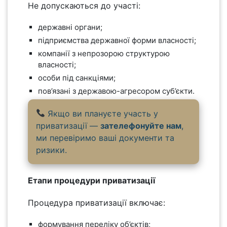
Не допускаються до участі:
державні органи;
підприємства державної форми власності;
компанії з непрозорою структурою
власності;
особи під санкціями;
пов’язані з державою-агресором суб’єкти.
Якщо ви плануєте участь у
приватизації —
зателефонуйте нам
,
ми перевіримо ваші документи та
ризики.
Етапи процедури приватизації
Процедура приватизації включає:
формування переліку об’єктів;