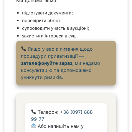
Ми допомагаємо:
підготувати документи;
перевірити об’єкт;
супроводити участь в аукціоні;
захистити інтереси в суді.
Якщо у вас є питання щодо
процедури приватизації —
зателефонуйте зараз
, ми надамо
консультацію та допоможемо
уникнути ризиків.
Телефон:
+38 (097) 888-
99-77
Або напишіть нам у