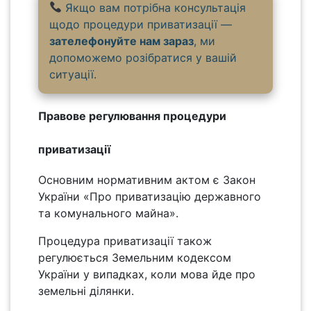
Якщо вам потрібна консультація
щодо процедури приватизації —
зателефонуйте нам зараз
, ми
допоможемо розібратися у вашій
ситуації.
Правове регулювання процедури
приватизації
Основним нормативним актом є Закон
України «Про приватизацію державного
та комунального майна».
Процедура приватизації також
регулюється Земельним кодексом
України у випадках, коли мова йде про
земельні ділянки.