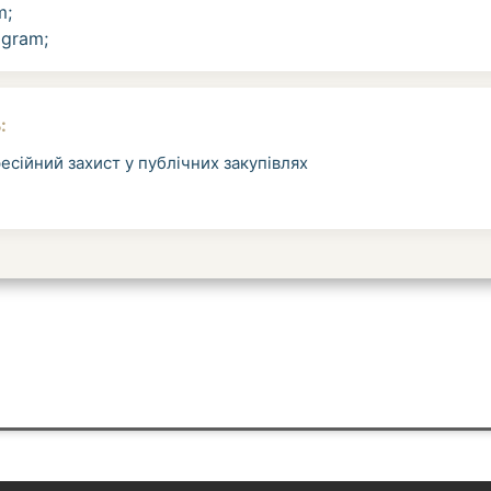
m
;
agram
;
:
есійний захист у публічних закупівлях