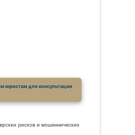
им юристам для консультации
дерских рисков и мошеннических