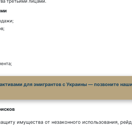
ва третьими лицами.
ами
одажи;
в;
ента;
активами для эмигрантов с Украины — позвоните наш
рисков
ащиту имущества от незаконного использования, рей