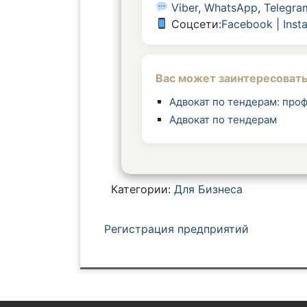
Viber
,
WhatsApp
,
Telegra
Соцсети:
Facebook
|
Inst
Вас может заинтересовать
Адвокат по тендерам: проф
Адвокат по тендерам
Категории:
Для Бизнеса
Н
Регистрация предприятий
а
в