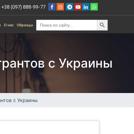
+38 (097) 888-99-77
Search Button
Search
ы
О нас
Образцы
for:
грантов с Украины
антов с Украины